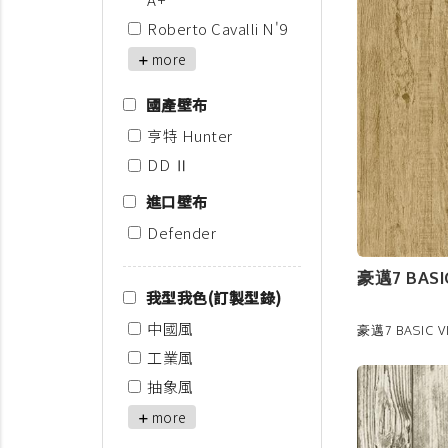
Roberto Cavalli N'9
more
國產壁布
亨特 Hunter
DD Ⅱ
進口壁布
Defender
豪邁7 BASIC
我型我色(訂製型錄)
中國風
豪邁7 BASIC VI
工業風
抽象風
more