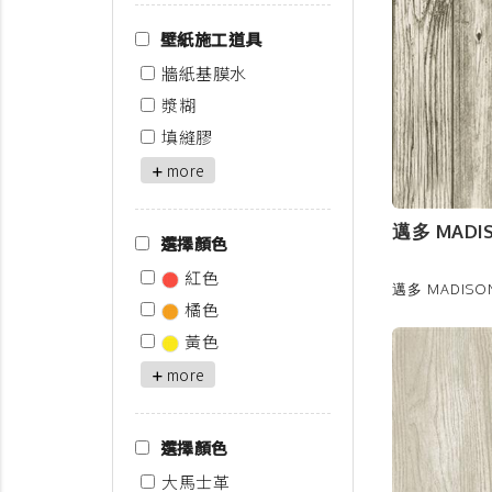
壁紙施工道具
牆紙基膜水
漿糊
填縫膠
more
邁多 MADIS
選擇顏色
紅色
邁多 MADISON
橘色
黃色
more
選擇顏色
大馬士革