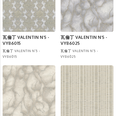
瓦倫丁 VALENTIN N'5 -
瓦倫丁 VALENTIN N'5 -
VY86015
VY86025
瓦倫丁 VALENTIN N'5 -
瓦倫丁 VALENTIN N'5 -
VY86015
VY86025