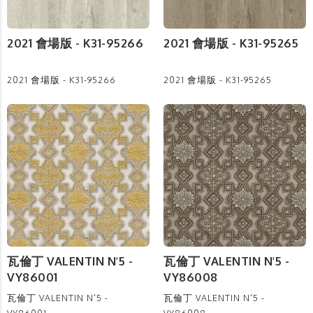
2021 會場版 - K31-95266
2021 會場版 - K31-95265
2021 會場版 - K31-95266
2021 會場版 - K31-95265
瓦倫丁 VALENTIN N'5 -
瓦倫丁 VALENTIN N'5 -
VY86001
VY86008
瓦倫丁 VALENTIN N'5 -
瓦倫丁 VALENTIN N'5 -