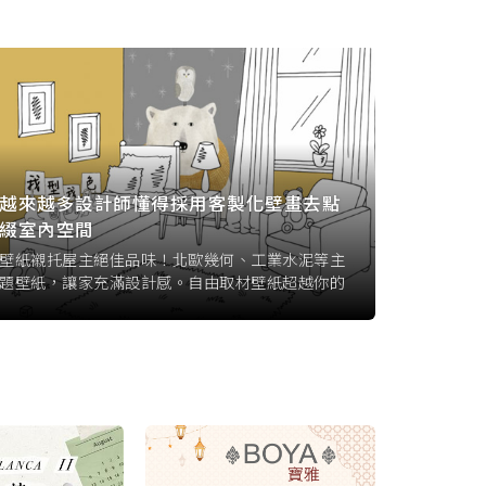
越來越多設計師懂得採用客製化壁畫去點
越來越
綴室內空間
綴室內
壁紙襯托屋主絕佳品味！北歐幾何、工業水泥等主
壁紙襯托
題壁紙，讓家充滿設計感。自由取材壁紙超越你的
題壁紙，
想像，壁紙品牌首選。美式花草壁紙任你打造空
想像，壁
間。恐龍童趣壁紙新上市。款式: 小恐龍壁紙, 可愛
間。恐龍
小動物壁紙, 小玩具壁紙。
小動物壁