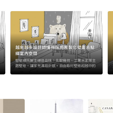
越來越多設計師懂得採用客製化壁畫去點
綴室內空間
壁紙襯托屋主絕佳品味！北歐幾何、工業水泥等主
題壁紙，讓家充滿設計感。自由取材壁紙超越你的
想像，壁紙品牌首選。美式花草壁紙任你打造空
間。恐龍童趣壁紙新上市。款式: 小恐龍壁紙, 可愛
小動物壁紙, 小玩具壁紙。