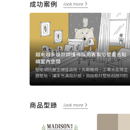
成功案例
look more
畫去點
越來越多設計師懂得採用客製化壁畫去點
綴室內空間
水泥等主
壁紙襯托屋主絕佳品味！北歐幾何、工業水泥等主
超越你的
題壁紙，讓家充滿設計感。自由取材壁紙超越你的
打造空
想像，壁紙品牌首選。美式花草壁紙任你打造空
紙, 可愛
間。恐龍童趣壁紙新上市。款式: 小恐龍壁紙, 可愛
小動物壁紙, 小玩具壁紙。
商品型錄
look more