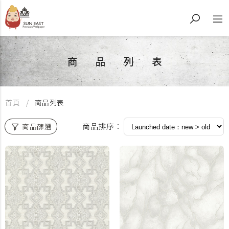
商品列表
首頁
商品列表
商品排序：
商品篩選