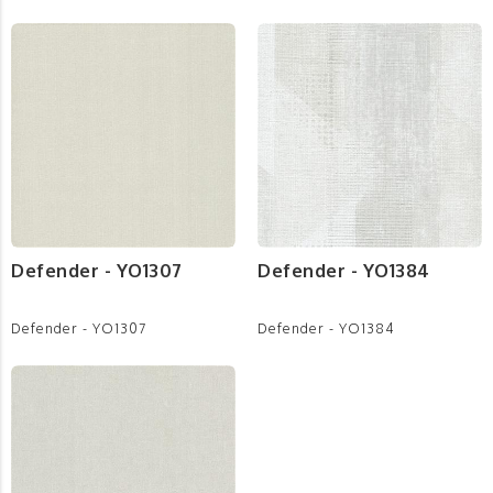
Defender - YO1307
Defender - YO1384
Defender - YO1307
Defender - YO1384