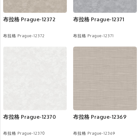
布拉格 Prague-12372
布拉格 Prague-12371
布拉格 Prague-12372
布拉格 Prague-12371
布拉格 Prague-12370
布拉格 Prague-12369
布拉格 Prague-12370
布拉格 Prague-12369