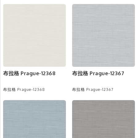
布拉格 Prague-12368
布拉格 Prague-12367
布拉格 Prague-12368
布拉格 Prague-12367