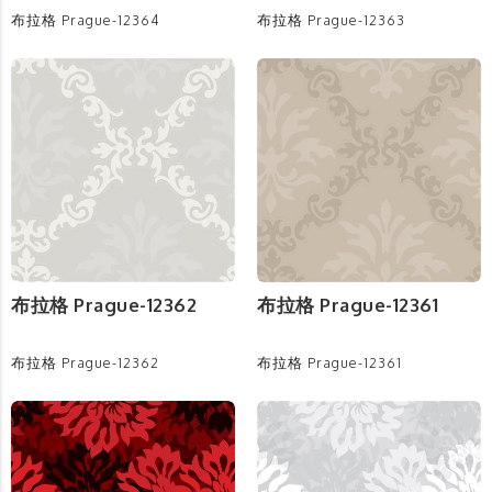
布拉格 Prague-12364
布拉格 Prague-12363
布拉格 Prague-12362
布拉格 Prague-12361
布拉格 Prague-12362
布拉格 Prague-12361