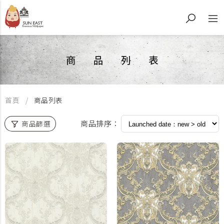
商品列表
首頁
商品列表
商品排序：
商品篩選