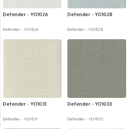
Defender - YO1026
Defender - YO1028
Defender - YO1026
Defender - YO1028
Defender - YO1031
Defender - YO1033
Defender - YO1031
Defender - YO1033