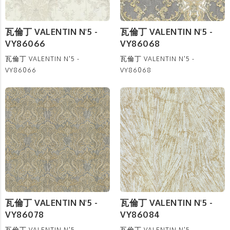
瓦倫丁 VALENTIN N'5 -
瓦倫丁 VALENTIN N'5 -
VY86066
VY86068
瓦倫丁 VALENTIN N'5 -
瓦倫丁 VALENTIN N'5 -
VY86066
VY86068
瓦倫丁 VALENTIN N'5 -
瓦倫丁 VALENTIN N'5 -
VY86078
VY86084
瓦倫丁 VALENTIN N'5 -
瓦倫丁 VALENTIN N'5 -