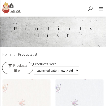
Products
list
Home
Products list
Products sort：
Products
filter