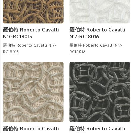
羅伯特 Roberto Cavalli
羅伯特 Roberto Cavalli
N’7-RC18015
N’7-RC18016
羅伯特 Roberto Cavalli N’7-
羅伯特 Roberto Cavalli N’7-
RC18015
RC18016
羅伯特 Roberto Cavalli
羅伯特 Roberto Cavalli