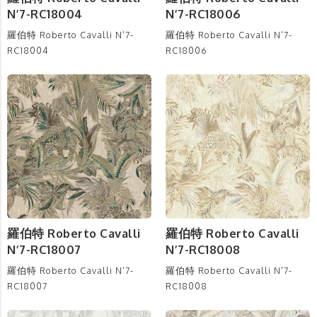
N’7-RC18004
N’7-RC18006
羅伯特 Roberto Cavalli N’7-
羅伯特 Roberto Cavalli N’7-
RC18004
RC18006
羅伯特 Roberto Cavalli
羅伯特 Roberto Cavalli
N’7-RC18007
N’7-RC18008
羅伯特 Roberto Cavalli N’7-
羅伯特 Roberto Cavalli N’7-
RC18007
RC18008